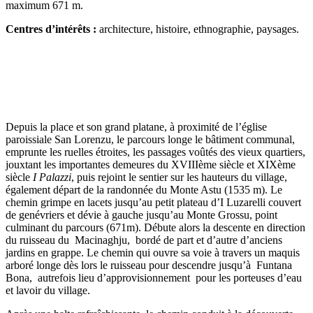
maximum 671 m.
Centres d’intérêts :
architecture, histoire, ethnographie, paysages.
Depuis la place et son grand platane, à proximité de l’église
paroissiale San Lorenzu, le parcours longe le bâtiment communal,
emprunte les ruelles étroites, les passages voûtés des vieux quartiers,
jouxtant les importantes demeures du XVIIIème siècle et XIXème
siècle
I Palazzi
, puis rejoint le sentier sur les hauteurs du village,
également départ de la randonnée du Monte Astu (1535 m). Le
chemin grimpe en lacets jusqu’au petit plateau d’I Luzarelli couvert
de genévriers et dévie à gauche jusqu’au Monte Grossu, point
culminant du parcours (671m). Débute alors la descente en direction
du ruisseau du Macinaghju, bordé de part et d’autre d’anciens
jardins en grappe. Le chemin qui ouvre sa voie à travers un maquis
arboré longe dès lors le ruisseau pour descendre jusqu’à Funtana
Bona, autrefois lieu d’approvisionnement pour les porteuses d’eau
et lavoir du village.